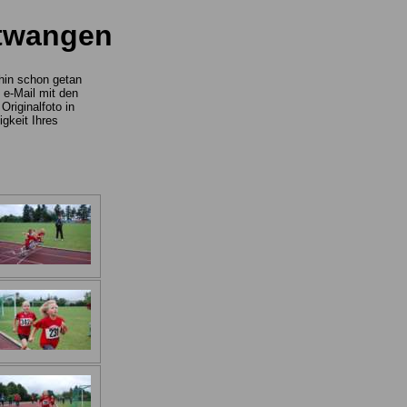
htwangen
ehin schon getan
 e-Mail mit den
riginalfoto in
gkeit Ihres