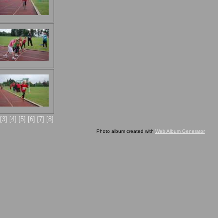
[3]
[4]
[5]
[6]
[7]
[8]
Photo album created with
Web Album Generator