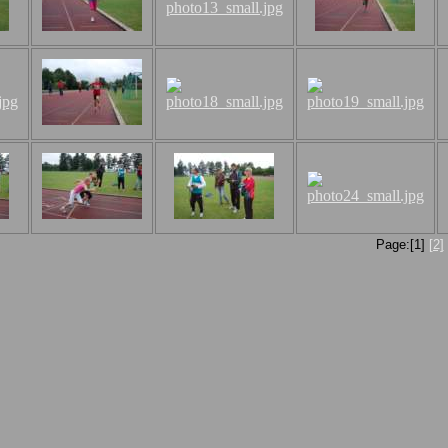
Page:[1]
[2]