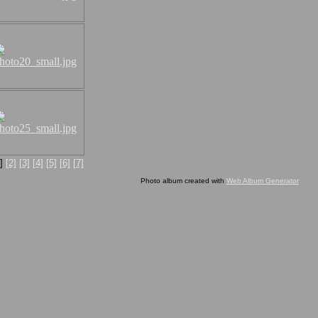
1]
[2]
[3]
[4]
[5]
[6]
[7]
Photo album created with
Web Album Generator