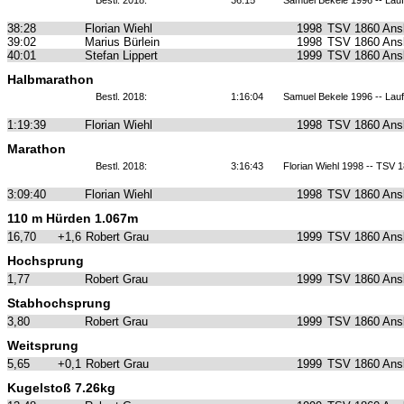
Bestl. 2018:
36:15
Samuel Bekele 1996 -- Lauf
38:28
Florian Wiehl
1998
TSV 1860 Ans
39:02
Marius Bürlein
1998
TSV 1860 Ans
40:01
Stefan Lippert
1999
TSV 1860 Ans
Halbmarathon
Bestl. 2018:
1:16:04
Samuel Bekele 1996 -- Lauf
1:19:39
Florian Wiehl
1998
TSV 1860 Ans
Marathon
Bestl. 2018:
3:16:43
Florian Wiehl 1998 -- TSV
3:09:40
Florian Wiehl
1998
TSV 1860 Ans
110 m Hürden 1.067m
16,70
+1,6
Robert Grau
1999
TSV 1860 Ans
Hochsprung
1,77
Robert Grau
1999
TSV 1860 Ans
Stabhochsprung
3,80
Robert Grau
1999
TSV 1860 Ans
Weitsprung
5,65
+0,1
Robert Grau
1999
TSV 1860 Ans
Kugelstoß 7.26kg