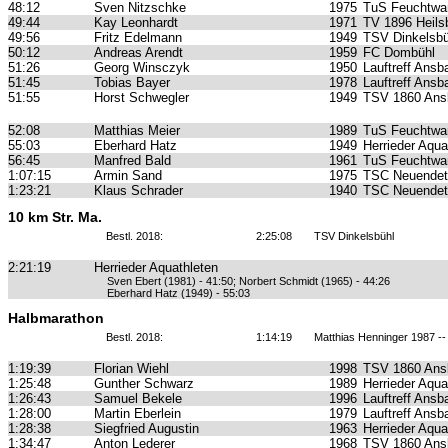
48:12
Sven Nitzschke
1975
TuS Feuchtwa
49:44
Kay Leonhardt
1971
TV 1896 Heils
49:56
Fritz Edelmann
1949
TSV Dinkelsbü
50:12
Andreas Arendt
1959
FC Dombühl
51:26
Georg Winsczyk
1950
Lauftreff Ansb
51:45
Tobias Bayer
1978
Lauftreff Ansb
51:55
Horst Schwegler
1949
TSV 1860 Ans
52:08
Matthias Meier
1989
TuS Feuchtwa
55:03
Eberhard Hatz
1949
Herrieder Aqua
56:45
Manfred Bald
1961
TuS Feuchtwa
1:07:15
Armin Sand
1975
TSC Neuendet
1:23:21
Klaus Schrader
1940
TSC Neuendet
10 km Str. Ma.
Bestl. 2018:
2:25:08
TSV Dinkelsbühl
2:21:19
Herrieder Aquathleten
Sven Ebert (1981) - 41:50; Norbert Schmidt (1965) - 44:26
Eberhard Hatz (1949) - 55:03
Halbmarathon
Bestl. 2018:
1:14:19
Matthias Henninger 1987 -
1:19:39
Florian Wiehl
1998
TSV 1860 Ans
1:25:48
Gunther Schwarz
1989
Herrieder Aqua
1:26:43
Samuel Bekele
1996
Lauftreff Ansb
1:28:00
Martin Eberlein
1979
Lauftreff Ansb
1:28:38
Siegfried Augustin
1963
Herrieder Aqua
1:34:47
Anton Lederer
1968
TSV 1860 Ans