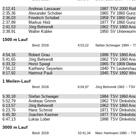
2:12,41
Andreas Lassauer
1987
TSV 2000 Roth
2:35,36
Alexander Schober
1965
TV 1860 Gunz
2:36,03
Friedrich Schübel
1959
TV 1860 Gunz
2:37,89
Markus Holz
1977
TV 1860 Gunz
2:41,53
Jörg Behrendt
1962
TSV 1860 Ans
3:38,91
Walter Kübler
1950
SV Unterwurm
1500 m Lauf
Bestl. 2018:
4:53,22
Stefan Schwager 1984 -- 
4:54,16
Robert Grau
1999
TSV 1860 Ans
5:41,65
Jörg Behrendt
1962
TSV 1860 Ans
6:33,32
Horst Spiegl
1965
TV 1909 Diete
7:56,22
Karlheinz Seyerlein
1940
TV Leutersha
8:17,92
Hartmut Pauli
1945
TSV 1892 Win
1 Meilen-Lauf
Bestl. 2018:
6:04,97
Jörg Behrendt 1962 -- TSV
5:30,18
Stefan Schwager
1984
TSV 1860 Ans
5:52,79
Andreas Grimm
1962
TSV Dinkelsbü
6:13,57
Jörg Behrendt
1962
TSV 1860 Ans
6:23,76
Hans Schmid
1971
TSV Dinkelsbü
6:45,30
Joachim Kastner
1977
TSV Dinkelsbü
6:47,13
Lukas Lober
1998
TSV Dinkelsbü
3000 m Lauf
Bestl. 2018:
10:41,34
Marc Hartmann 1980 -- TS