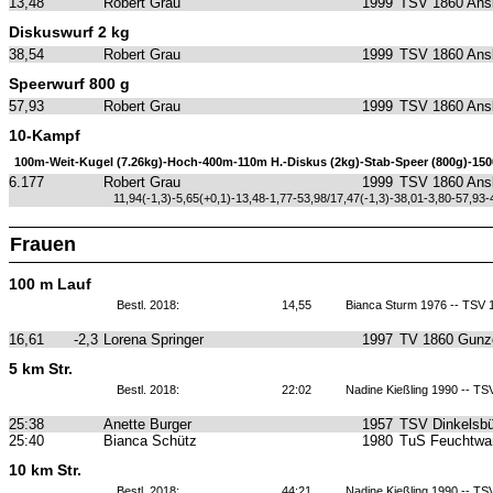
13,48
Robert Grau
1999
TSV 1860 Ans
Diskuswurf 2 kg
38,54
Robert Grau
1999
TSV 1860 Ans
Speerwurf 800 g
57,93
Robert Grau
1999
TSV 1860 Ans
10-Kampf
100m-Weit-Kugel (7.26kg)-Hoch-400m-110m H.-Diskus (2kg)-Stab-Speer (800g)-15
6.177
Robert Grau
1999
TSV 1860 Ans
11,94(-1,3)-5,65(+0,1)-13,48-1,77-53,98/17,47(-1,3)-38,01-3,80-57,93-
Frauen
100 m Lauf
Bestl. 2018:
14,55
Bianca Sturm 1976 -- TSV
16,61
-2,3
Lorena Springer
1997
TV 1860 Gunz
5 km Str.
Bestl. 2018:
22:02
Nadine Kießling 1990 -- T
25:38
Anette Burger
1957
TSV Dinkelsbü
25:40
Bianca Schütz
1980
TuS Feuchtwa
10 km Str.
Bestl. 2018:
44:21
Nadine Kießling 1990 -- T