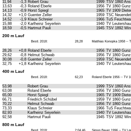
11,94
-1,3
Robert Grau
1999
TSV 1860 Ans
13,63
-0,3
Roland Eberle
1956
TV 1860 Gunz
14,13
-0,9
Horst Spiegl
1965
TV 1909 Diete
14,32
+1,0
Guenter Zeller
1959
TSC Neuendet
14,52
-1,9
Klaus Schreier
1966
TuS Feuchtwa
15,88
-2,0
Karlheinz Seyerlein
1940
TV Leutersha
18,59
-0,5
Hartmut Pauli
1945
TSV 1892 Win
200 m Lauf
Bestl. 2018:
28,28
Matthias Konopka 1958 --
28,26
+0,8
Roland Eberle
1956
TV 1860 Gunz
29,62
-0,8
Helmut Schwab
1956
TV 1860 Gunz
30,08
-0,8
Guenter Zeller
1959
TSC Neuendet
32,75
+1,8
Karlheinz Seyerlein
1940
TV Leutersha
400 m Lauf
Bestl. 2018:
62,23
Roland Eberle 1956 -- TV
53,98
Robert Grau
1999
TSV 1860 Ans
63,08
Roland Eberle
1956
TV 1860 Gunz
65,00
Horst Spiegl
1965
TV 1909 Diete
66,71
Friedrich Schübel
1959
TV 1860 Gunz
70,22
Helmut Schwab
1956
TV 1860 Gunz
73,33
Klaus Schreier
1966
TuS Feuchtwa
82,93
Karlheinz Seyerlein
1940
TV Leutersha
92,58
Hartmut Pauli
1945
TSV 1892 Win
800 m Lauf
Bestl. 2018:
2:04,46
Simon Bauer 1996 -- TV L