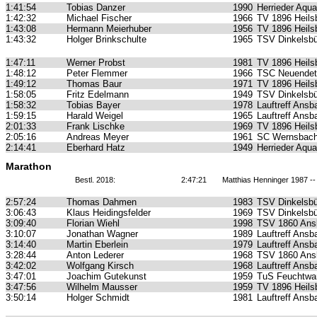
1:41:54
Tobias Danzer
1990
Herrieder Aqua
1:42:32
Michael Fischer
1966
TV 1896 Heils
1:43:08
Hermann Meierhuber
1956
TV 1896 Heils
1:43:32
Holger Brinkschulte
1965
TSV Dinkelsbü
1:47:11
Werner Probst
1981
TV 1896 Heils
1:48:12
Peter Flemmer
1966
TSC Neuendet
1:49:12
Thomas Baur
1971
TV 1896 Heils
1:58:05
Fritz Edelmann
1949
TSV Dinkelsbü
1:58:32
Tobias Bayer
1978
Lauftreff Ansb
1:59:15
Harald Weigel
1965
Lauftreff Ansb
2:01:33
Frank Lischke
1969
TV 1896 Heils
2:05:16
Andreas Meyer
1961
SC Wernsbach-
2:14:41
Eberhard Hatz
1949
Herrieder Aqua
Marathon
Bestl. 2018:
2:47:21
Matthias Henninger 1987 -
2:57:24
Thomas Dahmen
1983
TSV Dinkelsbü
3:06:43
Klaus Heidingsfelder
1969
TSV Dinkelsbü
3:09:40
Florian Wiehl
1998
TSV 1860 Ans
3:10:07
Jonathan Wagner
1989
Lauftreff Ansb
3:14:40
Martin Eberlein
1979
Lauftreff Ansb
3:28:44
Anton Lederer
1968
TSV 1860 Ans
3:42:02
Wolfgang Kirsch
1968
Lauftreff Ansb
3:47:01
Joachim Gutekunst
1959
TuS Feuchtwa
3:47:56
Wilhelm Mausser
1959
TV 1896 Heils
3:50:14
Holger Schmidt
1981
Lauftreff Ansb