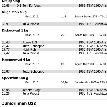
Dreisprung
10,66
-0,1
Jennifer Vogt
1985
TSV 1860 Ans
Kugelstoß 4 kg
Bestl. 2018:
11,54
Bianca Sturm 1976 -- TSV
6,59
Julia Probst
1988
TuS Feuchtwa
Diskuswurf 1 kg
Bestl. 2018:
25,24
Agnes Düll 1960 -- TSV 18
23,48
Agnes Düll
1960
TSV 1860 Ans
23,47
Jutta Schoeppe
1955
TSV 1860 Ans
17,77
Heidi Pohl
1960
TSV 1860 Ans
17,42
Julia Probst
1988
TuS Feuchtwa
Hammerwurf 4 kg
Bestl. 2018:
23,07
Agnes Düll 1960 -- TSV 18
19,87
Jutta Schoeppe
1955
TSV 1860 Ans
Speerwurf 600 g
Bestl. 2018:
38,76
Jennifer Vogt 1985 -- TSV
43,98
Jennifer Vogt
1985
TSV 1860 Ans
16,26
Julia Probst
1988
TuS Feuchtwa
Juniorinnen U23