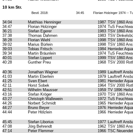
10 km Str.
Bestl. 2018:
34:45
Florian Holzinger 1974 --
34:04
Matthias Henninger
1987
TSV 1860 Ans
34:47
Florian Holzinger
1974
TuS Feuchtwa
36:21
Stefan Egerer
1983
TSV 1860 Ans
37:38
Thomas Dahmen
1983
TSV Dinkelsbü
38:28
Florian Wiehl
1998
TSV 1860 Ans
39:02
Marius Bürlein
1998
TSV 1860 Ans
39:03
Tobias Fritsch
1984
Herrieder Aqua
39:34
Martin Bräunlein
1974
TuS Feuchtwa
40:01
Stefan Lippert
1999
TSV 1860 Ans
40:28
Gunther Preu
1968
TSV 2000 Roth
40:36
Jonathan Wagner
1989
Lauftreff Ansb
41:03
Martin Eberlein
1979
Lauftreff Ansb
41:25
Sven Ebert
1981
Herrieder Aqua
42:11
Horst Sobek
1964
TSV 2000 Roth
42:51
Wilhelm Mausser
1959
TV 1896 Heils
43:16
Stefan Kröger
1970
TSV 1860 Ans
43:27
Christoph Wallewein
1972
TuS Feuchtwa
44:26
Norbert Schmidt
1965
Herrieder Aqua
44:27
Bruno Beyer
1976
Herrieder Aqua
44:44
Peter Hölzlein
1966
Herrieder Aqua
45:45
Stefan Liborius
1977
Lauftreff Ansb
47:08
Jörg Behrendt
1962
TSV 1860 Ans
47:14
Peter Flemmer
1966
TSC Neuendet