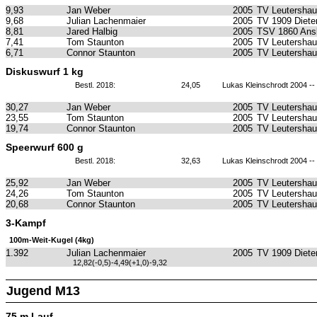
9,93
Jan Weber
2005
TV Leutersha
9,68
Julian Lachenmaier
2005
TV 1909 Diete
8,81
Jared Halbig
2005
TSV 1860 Ans
7,41
Tom Staunton
2005
TV Leutersha
6,71
Connor Staunton
2005
TV Leutersha
Diskuswurf 1 kg
Bestl. 2018:
24,05
Lukas Kleinschrodt 2004 -
30,27
Jan Weber
2005
TV Leutersha
23,55
Tom Staunton
2005
TV Leutersha
19,74
Connor Staunton
2005
TV Leutersha
Speerwurf 600 g
Bestl. 2018:
32,63
Lukas Kleinschrodt 2004 -
25,92
Jan Weber
2005
TV Leutersha
24,26
Tom Staunton
2005
TV Leutersha
20,68
Connor Staunton
2005
TV Leutersha
3-Kampf
100m-Weit-Kugel (4kg)
1.392
Julian Lachenmaier
2005
TV 1909 Diete
12,82(-0,5)-4,49(+1,0)-9,32
Jugend M13
75 m Lauf