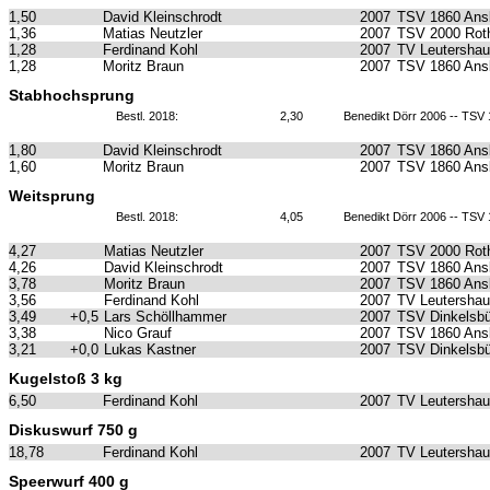
1,50
David Kleinschrodt
2007
TSV 1860 Ans
1,36
Matias Neutzler
2007
TSV 2000 Roth
1,28
Ferdinand Kohl
2007
TV Leutersha
1,28
Moritz Braun
2007
TSV 1860 Ans
Stabhochsprung
Bestl. 2018:
2,30
Benedikt Dörr 2006 -- TSV
1,80
David Kleinschrodt
2007
TSV 1860 Ans
1,60
Moritz Braun
2007
TSV 1860 Ans
Weitsprung
Bestl. 2018:
4,05
Benedikt Dörr 2006 -- TSV
4,27
Matias Neutzler
2007
TSV 2000 Roth
4,26
David Kleinschrodt
2007
TSV 1860 Ans
3,78
Moritz Braun
2007
TSV 1860 Ans
3,56
Ferdinand Kohl
2007
TV Leutersha
3,49
+0,5
Lars Schöllhammer
2007
TSV Dinkelsbü
3,38
Nico Grauf
2007
TSV 1860 Ans
3,21
+0,0
Lukas Kastner
2007
TSV Dinkelsbü
Kugelstoß 3 kg
6,50
Ferdinand Kohl
2007
TV Leutersha
Diskuswurf 750 g
18,78
Ferdinand Kohl
2007
TV Leutersha
Speerwurf 400 g