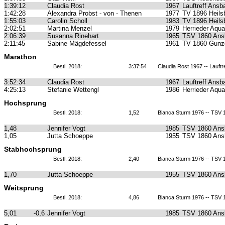
1:39:12
Claudia Rost
1967
Lauftreff Ansb
1:42:28
Alexandra Probst - von - Thenen
1977
TV 1896 Heils
1:55:03
Carolin Scholl
1983
TV 1896 Heils
2:02:51
Martina Menzel
1979
Herrieder Aqua
2:06:39
Susanna Rinehart
1965
TSV 1860 Ans
2:11:45
Sabine Mägdefessel
1961
TV 1860 Gunz
Marathon
Bestl. 2018:
3:37:54
Claudia Rost 1967 -- Lauft
3:52:34
Claudia Rost
1967
Lauftreff Ansb
4:25:13
Stefanie Wettengl
1986
Herrieder Aqua
Hochsprung
Bestl. 2018:
1,52
Bianca Sturm 1976 -- TSV
1,48
Jennifer Vogt
1985
TSV 1860 Ans
1,05
Jutta Schoeppe
1955
TSV 1860 Ans
Stabhochsprung
Bestl. 2018:
2,40
Bianca Sturm 1976 -- TSV
1,70
Jutta Schoeppe
1955
TSV 1860 Ans
Weitsprung
Bestl. 2018:
4,86
Bianca Sturm 1976 -- TSV
5,01
-0,6
Jennifer Vogt
1985
TSV 1860 Ans