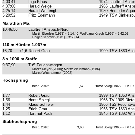
4:03:41
Ingo Klaus
1974
Lauftreff Ansb
4:07:00
Harald Weigel
1965
Lauftreff Ansb
4:25:14
Harald Wettengl
1980
Herrieder Aqua
5:20:52
Fritz Edelmann
1949
TSV Dinkelsbü
Marathon Ma.
10:46:56
Lauftreff Ansbach-Nord
Martin Eberlein (1979) - 3:14:40; Wolfgang Kirsch (1968) - 3:42:02
Holger Schmidt (1981) - 3:50:14
110 m Hürden 1.067m
16,70
+1,6
Robert Grau
1999
TSV 1860 Ans
3 x 1000 m Staffel
9:37,90
TuS Feuchtwangen
Moritz Meyer (2000); Moritz Weißmann (1986)
Marco Wieshammer (2002)
Hochsprung
Bestl. 2018:
1,57
Horst Spiegl 1965 -- TV 19
1,77
Robert Grau
1999
TSV 1860 Ans
1,56
Horst Spiegl
1965
TV 1909 Diete
1,44
Klaus Schreier
1966
TuS Feuchtwa
1,25
Erich Grau
1955
TSV 1860 Ans
1,12
Hartmut Pauli
1945
TSV 1892 Win
Stabhochsprung
Bestl. 2018:
3,60
Horst Spiegl 1965 -- TV 19