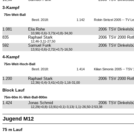
3-Kampf
75m-Weit-Ball
Bestl. 2018:
1.142
Robin Stritzel 2005 -- TV 
1.081
Elia Rohe
2006
TSV Dinkelsbü
10,98(-0,6)-3,73(+0,8)-34,00
835
Raphael Stark
2006
TSV 2000 Roth
12,46-3,11-27,50
592
Samuel Funk
2006
TSV Dinkelsbü
13,91(-0,6)-2,72(+0,7)-16,50
4-Kampf
75m-Weit-Hoch-Ball
Bestl. 2018:
1.414
Kilian Simonis 2005 -- TS
1.200
Raphael Stark
2006
TSV 2000 Roth
12,36(-0,4)-3,41(+0,0)-1,16-31,00
Block Lauf
75m-60m H.-Weit-Ball-800m
1.424
Jonas Schmid
2006
TSV Dinkelsbü
12,29(+0,8)-13,91(+0,1)-3,13(-1,1)-26,50-2:53,38
Jugend M12
75 m Lauf