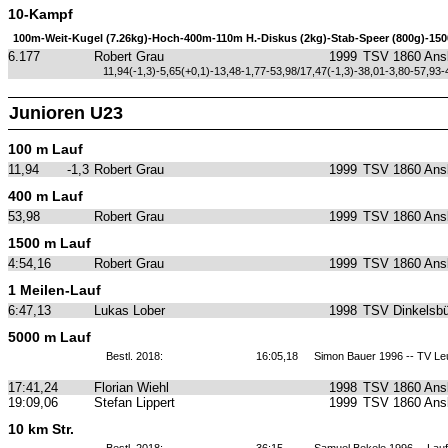
10-Kampf
100m-Weit-Kugel (7.26kg)-Hoch-400m-110m H.-Diskus (2kg)-Stab-Speer (800g)-15
6.177
Robert Grau
1999
TSV 1860 Ans
11,94(-1,3)-5,65(+0,1)-13,48-1,77-53,98/17,47(-1,3)-38,01-3,80-57,93-
Junioren U23
100 m Lauf
11,94
-1,3
Robert Grau
1999
TSV 1860 Ans
400 m Lauf
53,98
Robert Grau
1999
TSV 1860 Ans
1500 m Lauf
4:54,16
Robert Grau
1999
TSV 1860 Ans
1 Meilen-Lauf
6:47,13
Lukas Lober
1998
TSV Dinkelsbü
5000 m Lauf
Bestl. 2018:
16:05,18
Simon Bauer 1996 -- TV L
17:41,24
Florian Wiehl
1998
TSV 1860 Ans
19:09,06
Stefan Lippert
1999
TSV 1860 Ans
10 km Str.