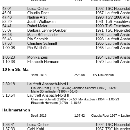
42:04
Luisa Ordner
1992
TSC Neuendet
45:01
Claudia Rost
1967
Lauftreff Ansb
47:48
Nadine Arzt
1998
TSV 1860 Ans
53:29
Judith Wallewein
1981
TuS Feuchtwa
54:41
Rahei Meier
1990
TuS Feuchtwa
55:07
Barbara Lehnert-Gruber
1971
TSC Neuendet
56:46
Marie Böhmländer
1996
Lauftreff Ansb
56:46
Pia Schmidt
1993
Lauftreff Ansb
57:53
Christine Schmidt
1965
Lauftreff Ansb
1:00:08
Pia Wellhöfer
1965
Lauftreff Ansb
1:05:23
Monika Zeis
1954
Lauftreff Ansb
1:10:38
Elisabeth Hermann
1970
Lauftreff Ansb
10 km Str. Ma.
Bestl. 2018:
2:25:08
TSV Dinkelsbühl
2:39:18
Lauftreff Ansbach-Nord I
Claudia Rost (1967) - 45:46; Christine Schmidt (1965) - 56:46
Marie Böhmländer (1996) - 56:46
3:13:54
Lauftreff Ansbach-Nord II
Christine Schmidt (1965) - 57:53; Monika Zeis (1954) - 1:05:23
Elisabeth Hermann (1970) - 1:10:38
Halbmarathon
Bestl. 2018:
1:37:42
Claudia Rost 1967 -- Lauft
1:36:41
Luisa Ordner
1992
TSC Neuendet
1:37:33
Gabi Kohl
1967
TSC Neuendet