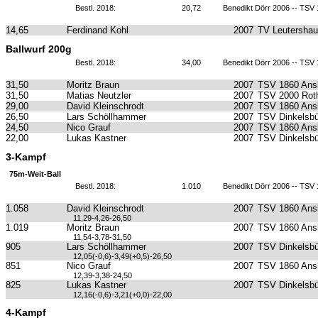
Bestl. 2018:
20,72
Benedikt Dörr 2006 -- TSV
14,65
Ferdinand Kohl
2007
TV Leutersha
Ballwurf 200g
Bestl. 2018:
34,00
Benedikt Dörr 2006 -- TSV
31,50
Moritz Braun
2007
TSV 1860 Ans
31,50
Matias Neutzler
2007
TSV 2000 Roth
29,00
David Kleinschrodt
2007
TSV 1860 Ans
26,50
Lars Schöllhammer
2007
TSV Dinkelsbü
24,50
Nico Grauf
2007
TSV 1860 Ans
22,00
Lukas Kastner
2007
TSV Dinkelsbü
3-Kampf
75m-Weit-Ball
Bestl. 2018:
1.010
Benedikt Dörr 2006 -- TSV
1.058
David Kleinschrodt
2007
TSV 1860 Ans
11,29-4,26-26,50
1.019
Moritz Braun
2007
TSV 1860 Ans
11,54-3,78-31,50
905
Lars Schöllhammer
2007
TSV Dinkelsbü
12,05(-0,6)-3,49(+0,5)-26,50
851
Nico Grauf
2007
TSV 1860 Ans
12,39-3,38-24,50
825
Lukas Kastner
2007
TSV Dinkelsbü
12,16(-0,6)-3,21(+0,0)-22,00
4-Kampf