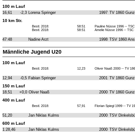
100 m Lauf
16,61
-2,3
Lorena Springer
1997
TV 1860 Gunz
10 km Str.
Bestl. 2018:
58:51
Pauline Nüsse 1996 -- TSC
Bestl. 2018:
58:51
Amelie Nüsse 1996 -- TSC 
47:48
Nadine Arzt
1998
TSV 1860 Ans
Männliche Jugend U20
100 m Lauf
Bestl. 2018:
12,23
Oliver Naaß 2000 -- TV 1
12,94
-0,5
Fabian Springer
2001
TV 1860 Gunz
150 m Lauf
18,51
+0,0
Oliver Naaß
2000
TV 1860 Gunz
400 m Lauf
Bestl. 2018:
57,91
Florian Spiegl 1999 -- TV 1
51,20
Jan Niklas Kulms
2000
TSV Dinkelsbü
600 m Lauf
1:28,46
Jan Niklas Kulms
2000
TSV Dinkelsbü