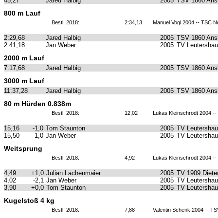
45,27
Jared Halbig
2005
TSV 1860 Ans
800 m Lauf
Bestl. 2018:
2:34,13
Manuel Vogl 2004 -- TSC N
2:29,68
Jared Halbig
2005
TSV 1860 Ans
2:41,18
Jan Weber
2005
TV Leutersha
2000 m Lauf
7:17,68
Jared Halbig
2005
TSV 1860 Ans
3000 m Lauf
11:37,28
Jared Halbig
2005
TSV 1860 Ans
80 m Hürden 0.838m
Bestl. 2018:
12,02
Lukas Kleinschrodt 2004 -
15,16
-1,0
Tom Staunton
2005
TV Leutersha
15,50
-1,0
Jan Weber
2005
TV Leutersha
Weitsprung
Bestl. 2018:
4,92
Lukas Kleinschrodt 2004 -
4,49
+1,0
Julian Lachenmaier
2005
TV 1909 Diete
4,02
-2,1
Jan Weber
2005
TV Leutersha
3,90
+0,0
Tom Staunton
2005
TV Leutersha
Kugelstoß 4 kg
Bestl. 2018:
7,88
Valentin Schenk 2004 -- TS