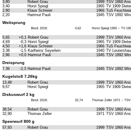
3,80
Robert Grau
1999
TSV 1860 Ans
3,40
Horst Spiegl
1965
TV 1909 Diete
2,80
Klaus Schreier
1966
TuS Feuchtwa
2,20
Hartmut Pauli
1945
TSV 1892 Win
Weitsprung
Bestl. 2018:
4,62
Horst Spiegl 1965 -- TV 19
5,65
+0,1
Robert Grau
1999
TSV 1860 Ans
4,69
-0,3
Horst Spiegl
1965
TV 1909 Diete
4,50
+1,6
Klaus Schreier
1966
TuS Feuchtwa
3,38
-1,5
Karlheinz Seyerlein
1940
TV Leutersha
2,96
+0,0
Hartmut Pauli
1945
TSV 1892 Win
Dreisprung
7,36
-2,3
Hartmut Pauli
1945
TSV 1892 Win
Kugelstoß 7.26kg
13,48
Robert Grau
1999
TSV 1860 Ans
9,67
Horst Spiegl
1965
TV 1909 Diete
Diskuswurf 2 kg
Bestl. 2018:
32,74
Thomas Zeller 1971 -- TS
38,54
Robert Grau
1999
TSV 1860 Ans
32,90
Thomas Zeller
1971
TSV 1860 Ans
Speerwurf 800 g
57,93
Robert Grau
1999
TSV 1860 Ans