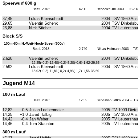
Speerwurf 600 g
Bestl. 2018:
42,11
Benedikt Uhl 2003 -- TSV 
37,45
Lukas Kleinschrodt
2004
TSV 1860 Ans
29,65
Valentin Schenk
2004
TSV Dinkelsbü
23,88
Nick Stieber
2004
TV Leutersha
Block S/S
100m-80m H.-Weit-Hoch-Speer (600g)
Bestl. 2018:
2.740
Niklas Hofmann 2003 -- T
2.628
Valentin Schenk
2004
TSV Dinkelsbü
12,35(-0,2)-12,40(-0,2)-5,20(-0,6)-1,62-29,65
2.592
Lukas Kleinschrodt
2004
TSV 1860 Ans
13,02(-0,2)-11,81(-0,2)-4,93(-1,7)-1,56-35,60
Jugend M14
100 m Lauf
Bestl. 2018:
12,55
Sebastian Sittko 2004 -- 
12,82
-0,5
Julian Lachenmaier
2005
TV 1909 Diete
14,25
+1,0
Jared Halbig
2005
TSV 1860 Ans
14,42
-0,4
Jan Weber
2005
TV Leutersha
14,46
-0,4
Tom Staunton
2005
TV Leutersha
300 m Lauf