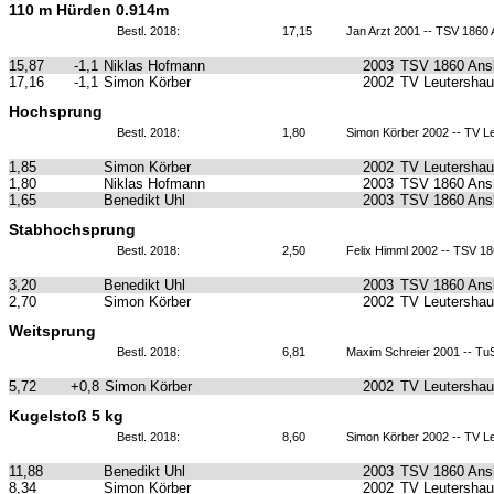
110 m Hürden 0.914m
Bestl. 2018:
17,15
Jan Arzt 2001 -- TSV 1860
15,87
-1,1
Niklas Hofmann
2003
TSV 1860 Ans
17,16
-1,1
Simon Körber
2002
TV Leutersha
Hochsprung
Bestl. 2018:
1,80
Simon Körber 2002 -- TV L
1,85
Simon Körber
2002
TV Leutersha
1,80
Niklas Hofmann
2003
TSV 1860 Ans
1,65
Benedikt Uhl
2003
TSV 1860 Ans
Stabhochsprung
Bestl. 2018:
2,50
Felix Himml 2002 -- TSV 1
3,20
Benedikt Uhl
2003
TSV 1860 Ans
2,70
Simon Körber
2002
TV Leutersha
Weitsprung
Bestl. 2018:
6,81
Maxim Schreier 2001 -- T
5,72
+0,8
Simon Körber
2002
TV Leutersha
Kugelstoß 5 kg
Bestl. 2018:
8,60
Simon Körber 2002 -- TV L
11,88
Benedikt Uhl
2003
TSV 1860 Ans
8,34
Simon Körber
2002
TV Leutersha