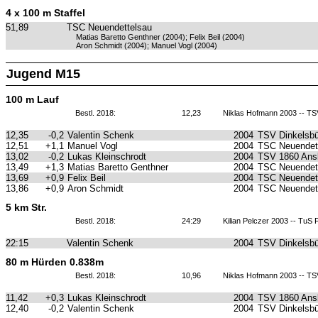
4 x 100 m Staffel
51,89
TSC Neuendettelsau
Matias Baretto Genthner (2004); Felix Beil (2004)
Aron Schmidt (2004); Manuel Vogl (2004)
Jugend M15
100 m Lauf
Bestl. 2018:
12,23
Niklas Hofmann 2003 -- T
12,35
-0,2
Valentin Schenk
2004
TSV Dinkelsbü
12,51
+1,1
Manuel Vogl
2004
TSC Neuendet
13,02
-0,2
Lukas Kleinschrodt
2004
TSV 1860 Ans
13,49
+1,3
Matias Baretto Genthner
2004
TSC Neuendet
13,69
+0,9
Felix Beil
2004
TSC Neuendet
13,86
+0,9
Aron Schmidt
2004
TSC Neuendet
5 km Str.
Bestl. 2018:
24:29
Kilian Pelczer 2003 -- TuS
22:15
Valentin Schenk
2004
TSV Dinkelsbü
80 m Hürden 0.838m
Bestl. 2018:
10,96
Niklas Hofmann 2003 -- T
11,42
+0,3
Lukas Kleinschrodt
2004
TSV 1860 Ans
12,40
-0,2
Valentin Schenk
2004
TSV Dinkelsbü