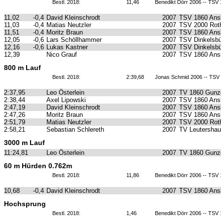
Bestl. 2018:
11,46
Benedikt Dörr 2006 -- TSV
11,02
-0,4
David Kleinschrodt
2007
TSV 1860 Ans
11,03
-0,4
Matias Neutzler
2007
TSV 2000 Roth
11,51
-0,4
Moritz Braun
2007
TSV 1860 Ans
12,05
-0,6
Lars Schöllhammer
2007
TSV Dinkelsbü
12,16
-0,6
Lukas Kastner
2007
TSV Dinkelsbü
12,39
Nico Grauf
2007
TSV 1860 Ans
800 m Lauf
Bestl. 2018:
2:39,68
Jonas Schmid 2006 -- TSV 
2:37,95
Leo Österlein
2007
TV 1860 Gunz
2:38,44
Axel Lipowski
2007
TSV 1860 Ans
2:47,19
David Kleinschrodt
2007
TSV 1860 Ans
2:47,26
Moritz Braun
2007
TSV 1860 Ans
2:51,79
Matias Neutzler
2007
TSV 2000 Roth
2:58,21
Sebastian Schlereth
2007
TV Leutersha
3000 m Lauf
11:24,81
Leo Österlein
2007
TV 1860 Gunz
60 m Hürden 0.762m
Bestl. 2018:
11,86
Benedikt Dörr 2006 -- TSV
10,68
-0,4
David Kleinschrodt
2007
TSV 1860 Ans
Hochsprung
Bestl. 2018:
1,46
Benedikt Dörr 2006 -- TSV