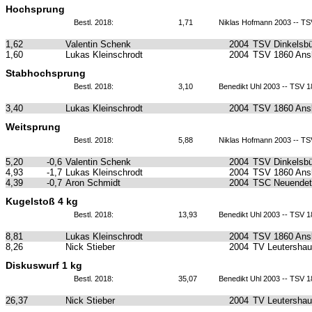
Hochsprung
Bestl. 2018:
1,71
Niklas Hofmann 2003 -- T
1,62
Valentin Schenk
2004
TSV Dinkelsbü
1,60
Lukas Kleinschrodt
2004
TSV 1860 Ans
Stabhochsprung
Bestl. 2018:
3,10
Benedikt Uhl 2003 -- TSV 
3,40
Lukas Kleinschrodt
2004
TSV 1860 Ans
Weitsprung
Bestl. 2018:
5,88
Niklas Hofmann 2003 -- T
5,20
-0,6
Valentin Schenk
2004
TSV Dinkelsbü
4,93
-1,7
Lukas Kleinschrodt
2004
TSV 1860 Ans
4,39
-0,7
Aron Schmidt
2004
TSC Neuendet
Kugelstoß 4 kg
Bestl. 2018:
13,93
Benedikt Uhl 2003 -- TSV 
8,81
Lukas Kleinschrodt
2004
TSV 1860 Ans
8,26
Nick Stieber
2004
TV Leutersha
Diskuswurf 1 kg
Bestl. 2018:
35,07
Benedikt Uhl 2003 -- TSV 
26,37
Nick Stieber
2004
TV Leutersha