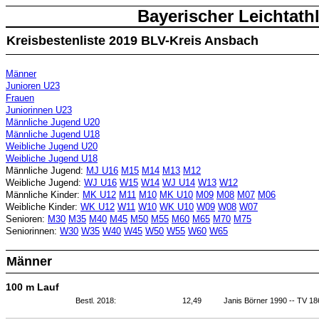
Bayerischer Leichtath
Kreisbestenliste 2019 BLV-Kreis Ansbach
Männer
Junioren U23
Frauen
Juniorinnen U23
Männliche Jugend U20
Männliche Jugend U18
Weibliche Jugend U20
Weibliche Jugend U18
Männliche Jugend:
MJ U16
M15
M14
M13
M12
Weibliche Jugend:
WJ U16
W15
W14
WJ U14
W13
W12
Männliche Kinder:
MK U12
M11
M10
MK U10
M09
M08
M07
M06
Weibliche Kinder:
WK U12
W11
W10
WK U10
W09
W08
W07
Senioren:
M30
M35
M40
M45
M50
M55
M60
M65
M70
M75
Seniorinnen:
W30
W35
W40
W45
W50
W55
W60
W65
Männer
100 m Lauf
Bestl. 2018:
12,49
Janis Börner 1990 -- TV 