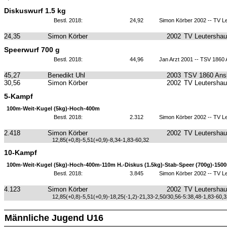
Diskuswurf 1.5 kg
Bestl. 2018:
24,92
Simon Körber 2002 -- TV L
24,35
Simon Körber
2002
TV Leutersha
Speerwurf 700 g
Bestl. 2018:
44,96
Jan Arzt 2001 -- TSV 1860
45,27
Benedikt Uhl
2003
TSV 1860 Ans
30,56
Simon Körber
2002
TV Leutersha
5-Kampf
100m-Weit-Kugel (5kg)-Hoch-400m
Bestl. 2018:
2.312
Simon Körber 2002 -- TV L
2.418
Simon Körber
2002
TV Leutersha
12,85(+0,8)-5,51(+0,9)-8,34-1,83-60,32
10-Kampf
100m-Weit-Kugel (5kg)-Hoch-400m-110m H.-Diskus (1.5kg)-Stab-Speer (700g)-150
Bestl. 2018:
3.845
Simon Körber 2002 -- TV L
4.123
Simon Körber
2002
TV Leutersha
12,85(+0,8)-5,51(+0,9)-18,25(-1,2)-21,33-2,50/30,56-5:38,48-1,83-60,3
Männliche Jugend U16