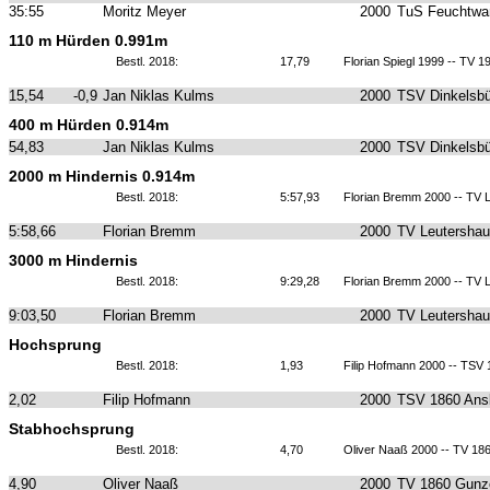
35:55
Moritz Meyer
2000
TuS Feuchtwa
110 m Hürden 0.991m
Bestl. 2018:
17,79
Florian Spiegl 1999 -- TV 1
15,54
-0,9
Jan Niklas Kulms
2000
TSV Dinkelsbü
400 m Hürden 0.914m
54,83
Jan Niklas Kulms
2000
TSV Dinkelsbü
2000 m Hindernis 0.914m
Bestl. 2018:
5:57,93
Florian Bremm 2000 -- TV 
5:58,66
Florian Bremm
2000
TV Leutersha
3000 m Hindernis
Bestl. 2018:
9:29,28
Florian Bremm 2000 -- TV 
9:03,50
Florian Bremm
2000
TV Leutersha
Hochsprung
Bestl. 2018:
1,93
Filip Hofmann 2000 -- TSV
2,02
Filip Hofmann
2000
TSV 1860 Ans
Stabhochsprung
Bestl. 2018:
4,70
Oliver Naaß 2000 -- TV 1
4,90
Oliver Naaß
2000
TV 1860 Gunz