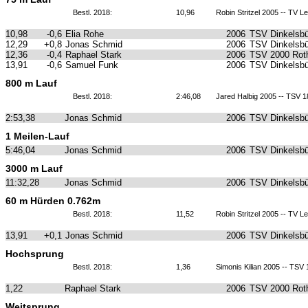
Bestl. 2018:
10,96
Robin Stritzel 2005 -- TV 
10,98
-0,6
Elia Rohe
2006
TSV Dinkelsbü
12,29
+0,8
Jonas Schmid
2006
TSV Dinkelsbü
12,36
-0,4
Raphael Stark
2006
TSV 2000 Roth
13,91
-0,6
Samuel Funk
2006
TSV Dinkelsbü
800 m Lauf
Bestl. 2018:
2:46,08
Jared Halbig 2005 -- TSV 
2:53,38
Jonas Schmid
2006
TSV Dinkelsbü
1 Meilen-Lauf
5:46,04
Jonas Schmid
2006
TSV Dinkelsbü
3000 m Lauf
11:32,28
Jonas Schmid
2006
TSV Dinkelsbü
60 m Hürden 0.762m
Bestl. 2018:
11,52
Robin Stritzel 2005 -- TV 
13,91
+0,1
Jonas Schmid
2006
TSV Dinkelsbü
Hochsprung
Bestl. 2018:
1,36
Simonis Kilian 2005 -- TS
1,22
Raphael Stark
2006
TSV 2000 Roth
Weitsprung