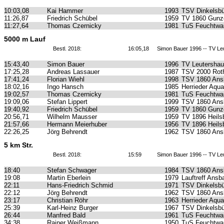
10:03,08
Kai Hammer
1993
TSV Dinkelsbü
11:26,87
Friedrich Schübel
1959
TV 1860 Gunz
11:27,64
Thomas Czernicky
1981
TuS Feuchtwa
5000 m Lauf
Bestl. 2018:
16:05,18
Simon Bauer 1996 -- TV L
15:43,40
Simon Bauer
1996
TV Leutersha
17:25,28
Andreas Lassauer
1987
TSV 2000 Roth
17:41,24
Florian Wiehl
1998
TSV 1860 Ans
18:02,16
Ingo Hansch
1985
Herrieder Aqua
19:02,57
Thomas Czernicky
1981
TuS Feuchtwa
19:09,06
Stefan Lippert
1999
TSV 1860 Ans
19:40,92
Friedrich Schübel
1959
TV 1860 Gunz
20:56,71
Wilhelm Mausser
1959
TV 1896 Heils
21:57,66
Hermann Meierhuber
1956
TV 1896 Heils
22:26,25
Jörg Behrendt
1962
TSV 1860 Ans
5 km Str.
Bestl. 2018:
15:59
Simon Bauer 1996 -- TV L
18:40
Stefan Schwager
1984
TSV 1860 Ans
19:08
Martin Eberlein
1979
Lauftreff Ansb
22:11
Hans-Friedrich Schmid
1971
TSV Dinkelsbü
22:12
Jörg Behrendt
1962
TSV 1860 Ans
23:17
Christian Röhr
1963
Herrieder Aqua
25:39
Karl-Heinz Burger
1967
TSV Dinkelsbü
26:44
Manfred Bald
1961
TuS Feuchtwa
34:38
Rainer Weißmann
1950
TuS Feuchtwa