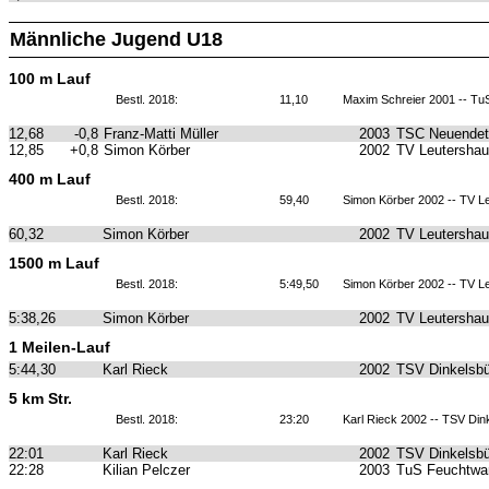
Männliche Jugend U18
100 m Lauf
Bestl. 2018:
11,10
Maxim Schreier 2001 -- T
12,68
-0,8
Franz-Matti Müller
2003
TSC Neuendet
12,85
+0,8
Simon Körber
2002
TV Leutersha
400 m Lauf
Bestl. 2018:
59,40
Simon Körber 2002 -- TV L
60,32
Simon Körber
2002
TV Leutersha
1500 m Lauf
Bestl. 2018:
5:49,50
Simon Körber 2002 -- TV L
5:38,26
Simon Körber
2002
TV Leutersha
1 Meilen-Lauf
5:44,30
Karl Rieck
2002
TSV Dinkelsbü
5 km Str.
Bestl. 2018:
23:20
Karl Rieck 2002 -- TSV Din
22:01
Karl Rieck
2002
TSV Dinkelsbü
22:28
Kilian Pelczer
2003
TuS Feuchtwa