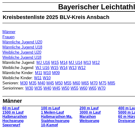
Bayerischer Leichtath
Kreisbestenliste 2025 BLV-Kreis Ansbach
Männer
Frauen
Männliche Jugend U20
Männliche Jugend U18
Weibliche Jugend U20
Weibliche Jugend U18
Männliche Jugend:
MJ U16
M15
M14
MJ U14
M13
M12
Weibliche Jugend:
WJ U16
W15
W14
W13
W12
Männliche Kinder:
M11
M10
M09
Weibliche Kinder:
W11
W10
Senioren:
M30
M35
M40
M45
M50
M55
M60
M65
M70
M75
M85
Seniorinnen:
W30
W35
W40
W45
W50
W55
W60
W65
W70
Männer
60 m Lauf
100 m Lauf
200 m Lauf
400 m La
1500 m Lauf
1 Meilen-Lauf
3000 m Lauf
5000 m L
Halbmarathon
Halbmarathon Ma.
Marathon
60 m Hür
Hochsprung
Stabhochsprung
Weitsprung
Dreispru
Speerwurf
10-Kampf