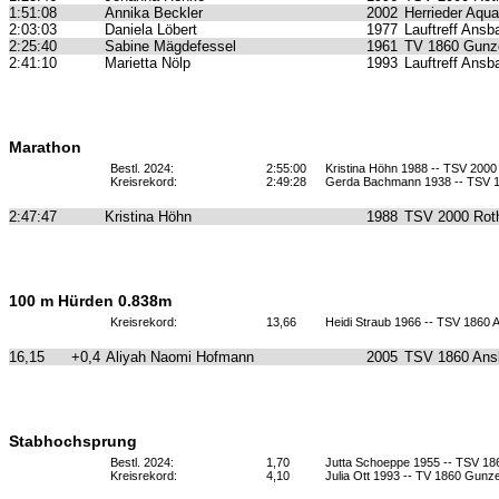
1:51:08
Annika Beckler
2002
Herrieder Aqua
2:03:03
Daniela Löbert
1977
Lauftreff Ansb
2:25:40
Sabine Mägdefessel
1961
TV 1860 Gunz
2:41:10
Marietta Nölp
1993
Lauftreff Ansb
Marathon
Bestl. 2024:
2:55:00
Kristina Höhn 1988 -- TSV 2000
Kreisrekord:
2:49:28
Gerda Bachmann 1938 -- TSV 
2:47:47
Kristina Höhn
1988
TSV 2000 Roth
100 m Hürden 0.838m
Kreisrekord:
13,66
Heidi Straub 1966 -- TSV 1860
16,15
+0,4
Aliyah Naomi Hofmann
2005
TSV 1860 Ans
Stabhochsprung
Bestl. 2024:
1,70
Jutta Schoeppe 1955 -- TSV 1
Kreisrekord:
4,10
Julia Ott 1993 -- TV 1860 Gun