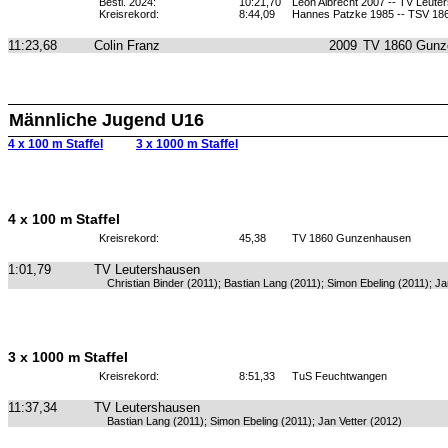
Bestl. 2024:
10:21,70
Leon Albrecht 2007 -- TV Leute
Kreisrekord:
8:44,09
Hannes Patzke 1985 -- TSV 18
11:23,68
Colin Franz
2009
TV 1860 Gunz
Männliche Jugend U16
4 x 100 m Staffel
3 x 1000 m Staffel
4 x 100 m Staffel
Kreisrekord:
45,38
TV 1860 Gunzenhausen
1:01,79
TV Leutershausen
Christian Binder (2011); Bastian Lang (2011); Simon Ebeling (2011); Ja
3 x 1000 m Staffel
Kreisrekord:
8:51,33
TuS Feuchtwangen
11:37,34
TV Leutershausen
Bastian Lang (2011); Simon Ebeling (2011); Jan Vetter (2012)