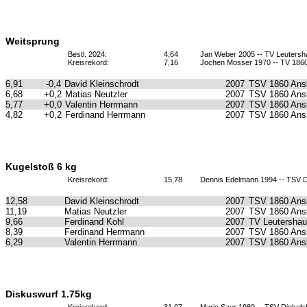
Weitsprung
Bestl. 2024:
4,64
Jan Weber 2005 -- TV Leuters
Kreisrekord:
7,16
Jochen Mosser 1970 -- TV 18
6,91
-0,4
David Kleinschrodt
2007
TSV 1860 Ans
6,68
+0,2
Matias Neutzler
2007
TSV 1860 Ans
5,77
+0,0
Valentin Herrmann
2007
TSV 1860 Ans
4,82
+0,2
Ferdinand Herrmann
2007
TSV 1860 Ans
Kugelstoß 6 kg
Kreisrekord:
15,78
Dennis Edelmann 1994 -- TSV D
12,58
David Kleinschrodt
2007
TSV 1860 Ans
11,19
Matias Neutzler
2007
TSV 1860 Ans
9,66
Ferdinand Kohl
2007
TV Leutersha
8,39
Ferdinand Herrmann
2007
TSV 1860 Ans
6,29
Valentin Herrmann
2007
TSV 1860 Ans
Diskuswurf 1.75kg