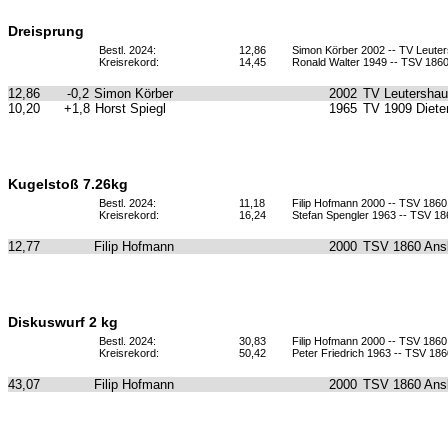
Dreisprung
Bestl. 2024:
12,86
Simon Körber 2002 -- TV Leute
Kreisrekord:
14,45
Ronald Walter 1949 -- TSV 186
12,86
-0,2
Simon Körber
2002
TV Leutersha
10,20
+1,8
Horst Spiegl
1965
TV 1909 Diete
Kugelstoß 7.26kg
Bestl. 2024:
11,18
Filip Hofmann 2000 -- TSV 186
Kreisrekord:
16,24
Stefan Spengler 1963 -- TSV 1
12,77
Filip Hofmann
2000
TSV 1860 Ans
Diskuswurf 2 kg
Bestl. 2024:
30,83
Filip Hofmann 2000 -- TSV 186
Kreisrekord:
50,42
Peter Friedrich 1963 -- TSV 18
43,07
Filip Hofmann
2000
TSV 1860 Ans