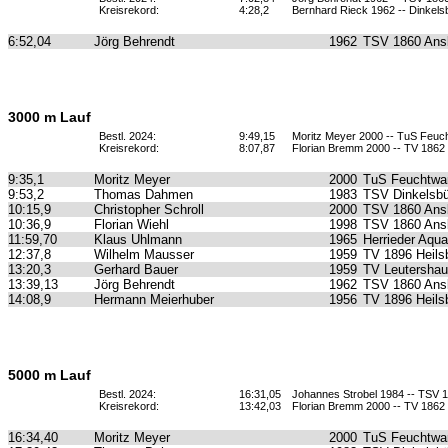
Kreisrekord:
4:28,2
Bernhard Rieck 1962 -- Dinkels
6:52,04
Jörg Behrendt
1962
TSV 1860 Ans
3000 m Lauf
Bestl. 2024:
9:49,15
Moritz Meyer 2000 -- TuS Feu
Kreisrekord:
8:07,87
Florian Bremm 2000 -- TV 1862
9:35,1
Moritz Meyer
2000
TuS Feuchtwa
9:53,2
Thomas Dahmen
1983
TSV Dinkelsbü
10:15,9
Christopher Schroll
2000
TSV 1860 Ans
10:36,9
Florian Wiehl
1998
TSV 1860 Ans
11:59,70
Klaus Uhlmann
1965
Herrieder Aqua
12:37,8
Wilhelm Mausser
1959
TV 1896 Heils
13:20,3
Gerhard Bauer
1959
TV Leutersha
13:39,13
Jörg Behrendt
1962
TSV 1860 Ans
14:08,9
Hermann Meierhuber
1956
TV 1896 Heils
5000 m Lauf
Bestl. 2024:
16:31,05
Johannes Strobel 1984 -- TSV 
Kreisrekord:
13:42,03
Florian Bremm 2000 -- TV 1862
16:34,40
Moritz Meyer
2000
TuS Feuchtwa