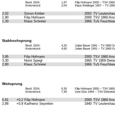
Bestl. 2024:
1,97
Filip Hofmann 2000 -- TSV 186
Kreisrekord:
2,04
Klaus Rettlinger 1957 -- TV 1
2,02
Simon Körber
2002
TV Leutersha
1,90
Filip Hofmann
2000
TSV 1860 Ans
1,30
Klaus Schreier
1966
TuS Feuchtwa
Stabhochsprung
Bestl. 2024:
4,20
Julian Bauer 1991 -- TV 1860 
Kreisrekord:
4,60
Julian Bauer 1991 -- TV 1860 
3,95
Filip Hofmann
2000
TSV 1860 Ans
3,30
Horst Spiegl
1965
TV 1909 Diete
2,80
Klaus Schreier
1966
TuS Feuchtwa
Weitsprung
Bestl. 2024:
6,30
Filip Hofmann 2000 -- TSV 186
Kreisrekord:
7,49
Uwe Dick 1964 -- TSV Dinkelsb
6,81
+0,2
Filip Hofmann
2000
TSV 1860 Ans
2,88
+0,9
Karlheinz Seyerlein
1940
TV Leutersha