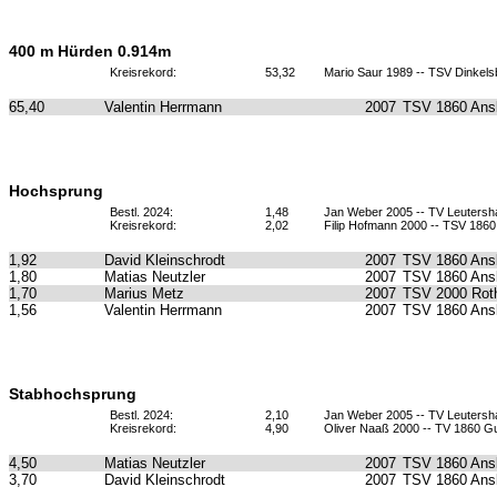
400 m Hürden 0.914m
Kreisrekord:
53,32
Mario Saur 1989 -- TSV Dinkels
65,40
Valentin Herrmann
2007
TSV 1860 Ans
Hochsprung
Bestl. 2024:
1,48
Jan Weber 2005 -- TV Leuters
Kreisrekord:
2,02
Filip Hofmann 2000 -- TSV 186
1,92
David Kleinschrodt
2007
TSV 1860 Ans
1,80
Matias Neutzler
2007
TSV 1860 Ans
1,70
Marius Metz
2007
TSV 2000 Roth
1,56
Valentin Herrmann
2007
TSV 1860 Ans
Stabhochsprung
Bestl. 2024:
2,10
Jan Weber 2005 -- TV Leuters
Kreisrekord:
4,90
Oliver Naaß 2000 -- TV 1860 
4,50
Matias Neutzler
2007
TSV 1860 Ans
3,70
David Kleinschrodt
2007
TSV 1860 Ans