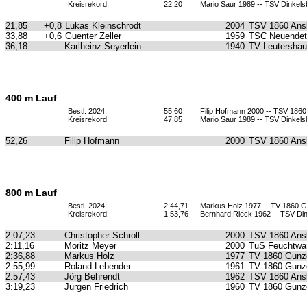
Kreisrekord:
22,20
Mario Saur 1989 -- TSV Dinkels
21,85
+0,8
Lukas Kleinschrodt
2004
TSV 1860 Ans
33,88
+0,6
Guenter Zeller
1959
TSC Neuendet
36,18
Karlheinz Seyerlein
1940
TV Leutersha
400 m Lauf
Bestl. 2024:
55,60
Filip Hofmann 2000 -- TSV 186
Kreisrekord:
47,85
Mario Saur 1989 -- TSV Dinkels
52,26
Filip Hofmann
2000
TSV 1860 Ans
800 m Lauf
Bestl. 2024:
2:44,71
Markus Holz 1977 -- TV 1860 
Kreisrekord:
1:53,76
Bernhard Rieck 1962 -- TSV Din
2:07,23
Christopher Schroll
2000
TSV 1860 Ans
2:11,16
Moritz Meyer
2000
TuS Feuchtwa
2:36,88
Markus Holz
1977
TV 1860 Gunz
2:55,99
Roland Lebender
1961
TV 1860 Gunz
2:57,43
Jörg Behrendt
1962
TSV 1860 Ans
3:19,23
Jürgen Friedrich
1960
TV 1860 Gunz