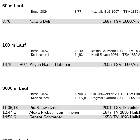
60 m Lauf
Bestl. 2024:
8,77
Nathalie Boß 1997 -- TSV 1860
8,76
Natalie Boß
1997
TSV 1860 Ans
100 m Lauf
Bestl. 2024:
13,18
Kristin Baumann 1998 -- TV 1
Kreisrekord:
11,93
Heidi Straub 1966 -- TSV 1860
14,10
+0,1
Aliyah Naomi Hofmann
2005
TSV 1860 Ans
3000 m Lauf
Bestl. 2024:
11:00,39
Pia Schweitzer 2001 -- TSV Din
Kreisrekord:
10:06,81
Dagmar Gehrke 1955 -- TSV Di
11:06,18
Pia Schweitzer
2001
TSV Dinkelsbü
12:44,1
Alexa Probst - von - Thenen
1977
TV 1896 Heils
14:56,6
Renate Schroeder
1958
TV 1896 Heils