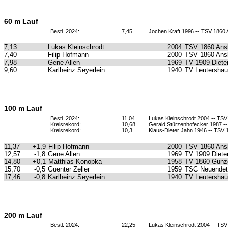
60 m Lauf
Bestl. 2024:
7,45
Jochen Kraft 1996 -- TSV 1860
7,13
Lukas Kleinschrodt
2004
TSV 1860 Ans
7,40
Filip Hofmann
2000
TSV 1860 Ans
7,98
Gene Allen
1969
TV 1909 Diete
9,60
Karlheinz Seyerlein
1940
TV Leutersha
100 m Lauf
Bestl. 2024:
11,04
Lukas Kleinschrodt 2004 -- TS
Kreisrekord:
10,68
Gerald Stürzenhofecker 1987 --
Kreisrekord:
10,3
Klaus-Dieter Jahn 1946 -- TSV
11,37
+1,9
Filip Hofmann
2000
TSV 1860 Ans
12,57
-1,8
Gene Allen
1969
TV 1909 Diete
14,80
+0,1
Matthias Konopka
1958
TV 1860 Gunz
15,70
-0,5
Guenter Zeller
1959
TSC Neuendet
17,46
-0,8
Karlheinz Seyerlein
1940
TV Leutersha
200 m Lauf
Bestl. 2024:
22,25
Lukas Kleinschrodt 2004 -- TS