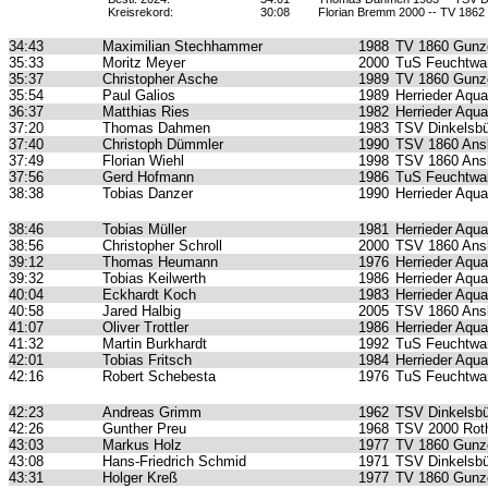
Kreisrekord:
30:08
Florian Bremm 2000 -- TV 1862
34:43
Maximilian Stechhammer
1988
TV 1860 Gunz
35:33
Moritz Meyer
2000
TuS Feuchtwa
35:37
Christopher Asche
1989
TV 1860 Gunz
35:54
Paul Galios
1989
Herrieder Aqua
36:37
Matthias Ries
1982
Herrieder Aqua
37:20
Thomas Dahmen
1983
TSV Dinkelsbü
37:40
Christoph Dümmler
1990
TSV 1860 Ans
37:49
Florian Wiehl
1998
TSV 1860 Ans
37:56
Gerd Hofmann
1986
TuS Feuchtwa
38:38
Tobias Danzer
1990
Herrieder Aqua
38:46
Tobias Müller
1981
Herrieder Aqua
38:56
Christopher Schroll
2000
TSV 1860 Ans
39:12
Thomas Heumann
1976
Herrieder Aqua
39:32
Tobias Keilwerth
1986
Herrieder Aqua
40:04
Eckhardt Koch
1983
Herrieder Aqua
40:58
Jared Halbig
2005
TSV 1860 Ans
41:07
Oliver Trottler
1986
Herrieder Aqua
41:32
Martin Burkhardt
1992
TuS Feuchtwa
42:01
Tobias Fritsch
1984
Herrieder Aqua
42:16
Robert Schebesta
1976
TuS Feuchtwa
42:23
Andreas Grimm
1962
TSV Dinkelsbü
42:26
Gunther Preu
1968
TSV 2000 Roth
43:03
Markus Holz
1977
TV 1860 Gunz
43:08
Hans-Friedrich Schmid
1971
TSV Dinkelsbü
43:31
Holger Kreß
1977
TV 1860 Gunz