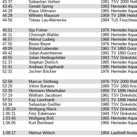
43:37
Sebastian Vorherr
1081
TSV 2000 Roth
43:45
Gerald Spring
1983
Herrieder Aqua
44:29
Klaus Uhlmann
1965
Herrieder Aqua
44:29
Wilhelm Mausser
1959
TV 1896 Heils
44:56
Tobias Lau-Meinecke
1984
TuS Feuchtwa
45:01
Ilija Fohrer
1976
Herrieder Aqua
46:11
Christoph Wahler
1980
Herrieder Aqua
46:57
Helmut Ludwig
1968
Herrieder Aqua
47:55
Bruno Beyer
1976
Herrieder Aqua
48:09
Roland Lebender
1961
TV 1860 Gunz
49:42
Julian Auernheimer
1991
TV 1860 Gunz
49:55
Julian Heidingsfelder
1993
TSV Dinkelsbü
51:37
Stephan Dietrich
1985
Herrieder Aqua
51:41
Andreas Engelhardt
1986
Herrieder Aqua
52:31
Jochen Böckler
1976
Herrieder Aqua
52:58
Marcus Stellwag
1976
TSV 2000 Roth
53:20
Viktor Bahaiev
1989
TSV 1860 Ans
53:35
Hermann Meierhuber
1956
TV 1896 Heils
57:19
Wolfram Jacobsen
1961
TSV Dinkelsbü
57:51
Kay Leonhardt
1971
TV 1896 Heils
58:34
Sebastian Geißler
1980
TSV Dinkelsbü
1:00:24
Wolfgang Rieck
1958
TSV Dinkelsbü
1:00:31
Fritz Edelmann
1949
TSV Dinkelsbü
1:03:40
Wolfgang Boß
1965
Herrieder Aqua
1:06:05
Kurt Bernhard
1966
Herrieder Aqua
1:09:17
Helmut Wittich
1954
Lauftreff Ansb