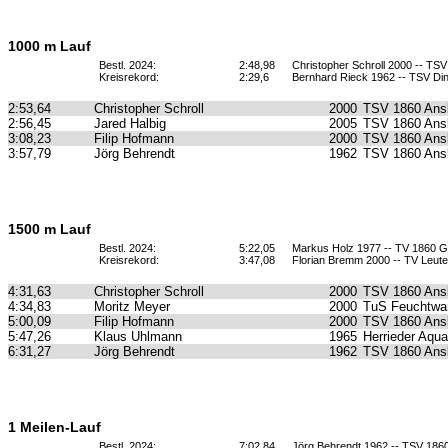
1000 m Lauf
Bestl. 2024:
2:48,98
Christopher Schroll 2000 -- TS
Kreisrekord:
2:29,6
Bernhard Rieck 1962 -- TSV Din
2:53,64
Christopher Schroll
2000
TSV 1860 Ans
2:56,45
Jared Halbig
2005
TSV 1860 Ans
3:08,23
Filip Hofmann
2000
TSV 1860 Ans
3:57,79
Jörg Behrendt
1962
TSV 1860 Ans
1500 m Lauf
Bestl. 2024:
5:22,05
Markus Holz 1977 -- TV 1860 
Kreisrekord:
3:47,08
Florian Bremm 2000 -- TV Leut
4:31,63
Christopher Schroll
2000
TSV 1860 Ans
4:34,83
Moritz Meyer
2000
TuS Feuchtwa
5:00,09
Filip Hofmann
2000
TSV 1860 Ans
5:47,26
Klaus Uhlmann
1965
Herrieder Aqua
6:31,27
Jörg Behrendt
1962
TSV 1860 Ans
1 Meilen-Lauf
Bestl. 2024:
7:02,84
Jörg Behrendt 1962 -- TSV 186