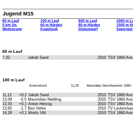
Jugend M15
60 m Lauf
100 m Lauf
800 m Lauf
1000 m L
5 km Str.
60 m Hürden
80 m Hürden
1500 m H
Weitsprung
Kugelstoß
Diskuswurf
Speerwur
60 m Lauf
7,32
Jakob Sand
2010
TSV 1860 Ans
100 m Lauf
Kreisrekord:
11,28
Maximilian Stechhammer 1988 
11,12
+0,2
Jakob Sand
2010
TSV 1860 Ans
13,09
-0,5
Maximilian Niebling
2010
TSV 1860 Ans
13,33
+0,1
Anton Herzog
2010
TSV 1860 Ans
13,65
-1,7
Ben Vetter
2010
TV Leutersha
14,18
+0,1
Moritz Uhl
2010
TSV 1860 Ans