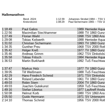
Halbmarathon
Bestl. 2024:
1:12:39
Johannes Strobel 1984 -- TSV 
Kreisrekord:
1:08:29
Paul Sichermann 1965 -- TSV 
1:18:49
Paul Galios
1989
Herrieder Aqua
1:22:56
Maximilian Stechhammer
1988
TV 1860 Gunz
1:27:49
Florian Wiehl
1998
TSV 1860 Ans
1:29:08
Tobias Keilwerth
1988
Herrieder Aqua
1:31:02
Christian Sichermann
1993
TV 1860 Gunz
1:34:35
Gunther Preu
1968
TSV 2000 Roth
1:35:42
Holger Kreß
1977
TV 1860 Gunz
1:35:46
Andreas Grimm
1962
TSV Dinkelsbü
1:35:58
Tobias Fritsch
1984
Herrieder Aqua
1:36:53
Martin Burkhardt
1992
TuS Feuchtwa
1:37:47
Markus Holz
1977
TV 1860 Gunz
1:39:05
Till Weißmann
1988
TuS Feuchtwa
1:42:29
Hans-Friedrich Schmid
1971
TSV Dinkelsbü
1:46:54
Roland Lebender
1961
TV 1860 Gunz
1:49:03
Robin Stern
2004
TV 1860 Gunz
1:49:03
Joachim Gutekunst
1959
TuS Feuchtwa
1:49:16
Stefan Liborius
1977
Lauftreff Ansb
1:50:08
Helmut Korb
1980
TSV 1860 Ans
2:05:50
Guido Herrmann
1971
SV Unterwurm
2:14:10
Thomas Schmid
1956
TSV 2000 Roth