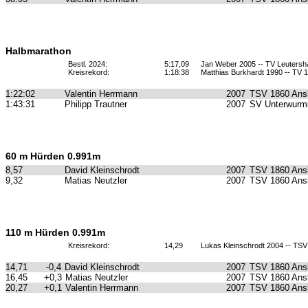
Halbmarathon
Bestl. 2024:
5:17,09
Jan Weber 2005 -- TV Leuters
Kreisrekord:
1:18:38
Matthias Burkhardt 1990 -- TV
1:22:02
Valentin Herrmann
2007
TSV 1860 Ans
1:43:31
Philipp Trautner
2007
SV Unterwurm
60 m Hürden 0.991m
8,57
David Kleinschrodt
2007
TSV 1860 Ans
9,32
Matias Neutzler
2007
TSV 1860 Ans
110 m Hürden 0.991m
Kreisrekord:
14,29
Lukas Kleinschrodt 2004 -- TS
14,71
-0,4
David Kleinschrodt
2007
TSV 1860 Ans
16,45
+0,3
Matias Neutzler
2007
TSV 1860 Ans
20,27
+0,1
Valentin Herrmann
2007
TSV 1860 Ans