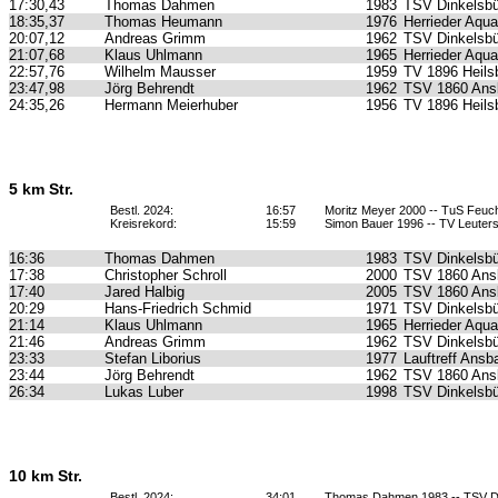
17:30,43
Thomas Dahmen
1983
TSV Dinkelsbü
18:35,37
Thomas Heumann
1976
Herrieder Aqua
20:07,12
Andreas Grimm
1962
TSV Dinkelsbü
21:07,68
Klaus Uhlmann
1965
Herrieder Aqua
22:57,76
Wilhelm Mausser
1959
TV 1896 Heils
23:47,98
Jörg Behrendt
1962
TSV 1860 Ans
24:35,26
Hermann Meierhuber
1956
TV 1896 Heils
5 km Str.
Bestl. 2024:
16:57
Moritz Meyer 2000 -- TuS Feu
Kreisrekord:
15:59
Simon Bauer 1996 -- TV Leuter
16:36
Thomas Dahmen
1983
TSV Dinkelsbü
17:38
Christopher Schroll
2000
TSV 1860 Ans
17:40
Jared Halbig
2005
TSV 1860 Ans
20:29
Hans-Friedrich Schmid
1971
TSV Dinkelsbü
21:14
Klaus Uhlmann
1965
Herrieder Aqua
21:46
Andreas Grimm
1962
TSV Dinkelsbü
23:33
Stefan Liborius
1977
Lauftreff Ansb
23:44
Jörg Behrendt
1962
TSV 1860 Ans
26:34
Lukas Luber
1998
TSV Dinkelsbü
10 km Str.
Bestl. 2024:
34:01
Thomas Dahmen 1983 -- TSV Di