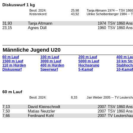
Diskuswurf 1 kg
Bestl. 2024:
25,98
Tanja Altmann 1974 -- TSV 186
Kreisrekord:
43,92
Ulrike Scheibenberger 1984 -- 
31,93
Tanja Altmann
1974
TSV 1860 Ans
23,15
Agnes Düll
1960
TSV 1860 Ans
Männliche Jugend U20
60 m Lauf
100 m Lauf
200 m Lauf
400 m La
1500 m Lauf
3000 m Lauf
5000 m Lauf
10 km Str
110 m Hürden
400 m Hürden
Hochsprung
Stabhoch
Diskuswurf
Speerwurf
5-Kampf
10-Kampf
60 m Lauf
Bestl. 2024:
8,33
Jan Weber 2005 -- TV Leuters
7,13
David Kleinschrodt
2007
TSV 1860 Ans
7,50
Matias Neutzler
2007
TSV 1860 Ans
7,66
Ferdinand Kohl
2007
TV Leutersha