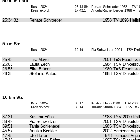
5000 m Lauf
Bestl. 2024:
26:18,89
Renate Schroeder 1958 -- TV 1
Kreisrekord:
17:42,1
Angela Rothenberger 1968 -- T
25:34,32
Renate Schroeder
1958
TV 1896 Heils
5 km Str.
Bestl. 2024:
19:19
Pia Schweitzer 2001 -- TSV Din
25:43
Lara Meyer
2001
TuS Feuchtwa
26:03
Laura Zech
1984
TSV Dinkelsbü
26:53
Elke Brüger
1980
TuS Feuchtwa
28:38
Stefanie Patera
1988
TSV Dinkelsbü
10 km Str.
Bestl. 2024:
38:17
Kristina Höhn 1988 -- TSV 2000
Kreisrekord:
36:14
Juliane Straub 1984 -- TSV 18
37:31
Kristina Höhn
1988
TSV 2000 Roth
38:42
Pia Schweitzer
2001
TSV Dinkelsbü
39:51
Tanja Schienagel
1985
TSV Dinkelsbü
45:57
Annika Beckler
2002
Herrieder Aqua
47:45
Ute Heller
1978
Herrieder Aqua