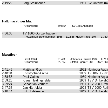
2:19:22
Jörg Steinbauer
1981
SV Unterwurm
Halbmarathon Ma.
Kreisrekord:
3:48:54
TSV 1860 Ansbach
4:36:38
TV 1860 Gunzenhausen
Maximilian Stechhammer (1988) - 1:22:58; Holger Kreß (1977) - 1:35:
Marathon
Bestl. 2024:
2:34:38
Johannes Strobel 1984 -- TSV 
Kreisrekord:
2:27:50
Stefan Egerer 1983 -- TSV 186
2:41:46
Matthias Ries
1982
Herrieder Aqua
2:48:04
Christopher Asche
1989
TV 1860 Gunz
2:58:55
Paul Galios
1989
Herrieder Aqua
2:59:23
Klaus Heidingsfelder
1969
TSV Dinkelsbü
3:29:24
Sebastian Vorherr
1981
TSV 2000 Roth
3:47:37
Jan Härtfelder
1993
TSV 2000 Roth
5:10:14
Fritz Edelmann
1949
TSV Dinkelsbü