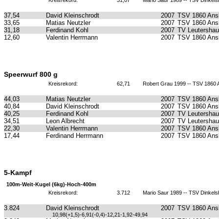
Kreisrekord:
31,07
Mario Saur 1989 -- TSV Dinkels
37,54
David Kleinschrodt
2007
TSV 1860 Ans
33,65
Matias Neutzler
2007
TSV 1860 Ans
31,18
Ferdinand Kohl
2007
TV Leutersha
12,60
Valentin Herrmann
2007
TSV 1860 Ans
Speerwurf 800 g
Kreisrekord:
62,71
Robert Grau 1999 -- TSV 1860
44,03
Matias Neutzler
2007
TSV 1860 Ans
40,84
David Kleinschrodt
2007
TSV 1860 Ans
40,25
Ferdinand Kohl
2007
TV Leutersha
34,51
Leon Albrecht
2007
TV Leutersha
22,30
Valentin Herrmann
2007
TSV 1860 Ans
17,44
Ferdinand Herrmann
2007
TSV 1860 Ans
5-Kampf
100m-Weit-Kugel (6kg)-Hoch-400m
Kreisrekord:
3.712
Mario Saur 1989 -- TSV Dinkels
3.824
David Kleinschrodt
2007
TSV 1860 Ans
10,98(+1,5)-6,91(-0,4)-12,21-1,92-49,94