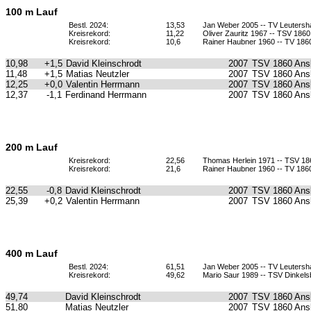
100 m Lauf
Bestl. 2024:
13,53
Jan Weber 2005 -- TV Leuters
Kreisrekord:
11,22
Oliver Zauritz 1967 -- TSV 186
Kreisrekord:
10,6
Rainer Haubner 1960 -- TV 18
10,98
+1,5
David Kleinschrodt
2007
TSV 1860 Ans
11,48
+1,5
Matias Neutzler
2007
TSV 1860 Ans
12,25
+0,0
Valentin Herrmann
2007
TSV 1860 Ans
12,37
-1,1
Ferdinand Herrmann
2007
TSV 1860 Ans
200 m Lauf
Kreisrekord:
22,56
Thomas Herlein 1971 -- TSV 1
Kreisrekord:
21,6
Rainer Haubner 1960 -- TV 18
22,55
-0,8
David Kleinschrodt
2007
TSV 1860 Ans
25,39
+0,2
Valentin Herrmann
2007
TSV 1860 Ans
400 m Lauf
Bestl. 2024:
61,51
Jan Weber 2005 -- TV Leuters
Kreisrekord:
49,62
Mario Saur 1989 -- TSV Dinkels
49,74
David Kleinschrodt
2007
TSV 1860 Ans
51,80
Matias Neutzler
2007
TSV 1860 Ans