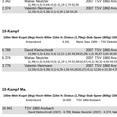
3.342
Matias Neutzler
2007
TSV 1860 Ans
11,48(+1,5)-6,64(+0,0)-11,19-1,74-52,06
2.374
Valentin Herrmann
2007
TSV 1860 Ans
12,33(+0,2)-5,38(-0,1)-6,29-1,56-54,26
10-Kampf
100m-Weit-Kugel (6kg)-Hoch-400m-110m H.-Diskus (1.75kg)-Stab-Speer (800g)-15
Kreisrekord:
6.341
Mario Saur 1989 -- TSV Dinkels
6.789
David Kleinschrodt
2007
TSV 1860 Ans
10,98(+1,5)-6,91(-0,4)-12,21-1,92-49,94/15,28(-1,2)-35,87-3,60-39,95
6.374
Matias Neutzler
2007
TSV 1860 Ans
11,48(+1,5)-6,64(+0,0)-11,19-1,74-52,06/16,67(+0,1)-30,31-4,50-44,03
3.778
Valentin Herrmann
2007
TSV 1860 Ans
12,33(+0,2)-5,38(-0,1)-6,29-1,56-54,26/20,27(+0,1)-12,60-o-22,30-4:2
10-Kampf Ma.
100m-Weit-Kugel (6kg)-Hoch-400m-110m H.-Diskus (1.75kg)-Stab-Speer (800g)-15
Kreisrekord:
16.600
TSV 1860 Ansbach
16.941
TSV 1860 Ansbach
David Kleinschrodt (2007) - 6.789; Matias Neutzler (2007) - 6.374; Va