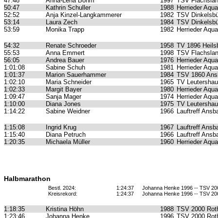
47:48
Anna-Lena Böhm
1997
TSV Flachsla
50:47
Kathrin Schuller
1988
Herrieder Aqua
52:52
Anja Kinzel-Langkammerer
1982
TSV Dinkelsbü
53:14
Laura Zech
1984
TSV Dinkelsbü
53:59
Monika Trapp
1982
Herrieder Aqua
54:32
Renate Schroeder
1958
TV 1896 Heils
55:53
Anna Emmert
1998
TSV Flachsla
56:05
Andrea Bauer
1976
Herrieder Aqua
1:01:08
Sabine Schuh
1981
Herrieder Aqua
1:01:37
Marion Sauerhammer
1984
TSV 1860 Ans
1:02:10
Maria Schneider
1965
TV Leutersha
1:02:33
Margit Bayer
1980
Herrieder Aqua
1:09:47
Sanja Mager
1974
Herrieder Aqua
1:10:00
Diana Jones
1975
TV Leutersha
1:14:22
Sabine Weidner
1966
Lauftreff Ansb
1:15:08
Ingrid Krug
1967
Lauftreff Ansb
1:15:40
Diana Petruch
1966
Lauftreff Ansb
1:20:35
Michaela Müller
1960
Herrieder Aqua
Halbmarathon
Bestl. 2024:
1:24:37
Johanna Henke 1996 -- TSV 200
Kreisrekord:
1:24:37
Johanna Henke 1996 -- TSV 200
1:18:35
Kristina Höhn
1988
TSV 2000 Roth
1:23:46
Johanna Henke
1996
TSV 2000 Roth