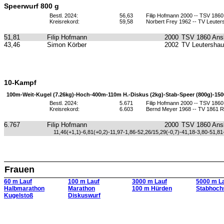
Speerwurf 800 g
Bestl. 2024:
56,63
Filip Hofmann 2000 -- TSV 186
Kreisrekord:
59,58
Norbert Frey 1962 -- TV Leute
51,81
Filip Hofmann
2000
TSV 1860 Ans
43,46
Simon Körber
2002
TV Leutersha
10-Kampf
100m-Weit-Kugel (7.26kg)-Hoch-400m-110m H.-Diskus (2kg)-Stab-Speer (800g)-15
Bestl. 2024:
5.671
Filip Hofmann 2000 -- TSV 186
Kreisrekord:
6.603
Bernd Meyer 1968 -- TV 1861 
6.767
Filip Hofmann
2000
TSV 1860 Ans
11,46(+1,1)-6,81(+0,2)-11,97-1,86-52,26/15,29(-0,7)-41,18-3,80-51,81
Frauen
60 m Lauf
100 m Lauf
3000 m Lauf
5000 m L
Halbmarathon
Marathon
100 m Hürden
Stabhoch
Kugelstoß
Diskuswurf