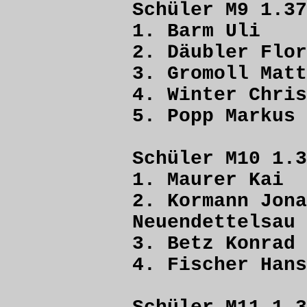
Schüler M9 1.37
1. Barm Ul
2. Däubler F
3. Gromoll M
4. Winter Ch
5. Popp Ma
Schüler M10 1.3
1. Maurer 
2. Kormann
Neuendettelsau
3. Betz Kon
4. Fischer Ha