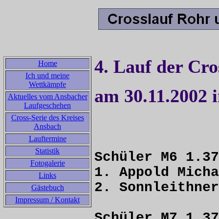
4. Lauf der Cro
Home
Ich und meine
Wettkämpfe
am 30.11.2002 
Aktuelles vom Ansbacher
Laufgeschehen
Cross-Serie des Kreises
Ansbach
Lauftermine
Statistik
Schüler M6 1.37
Fotogalerie
1. Appold M
Links
2. Sonnleithn
Gästebuch
Impressum / Kontakt
Schüler M7 1.37