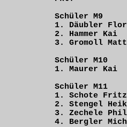
Schüler M9
1. Däubler F
2. Hammer K
3. Gromoll Ma
Schüler M10
1. Maurer K
Schüler M11
1. Schote F
2. Stengel H
3. Zechele P
4. Bergler M