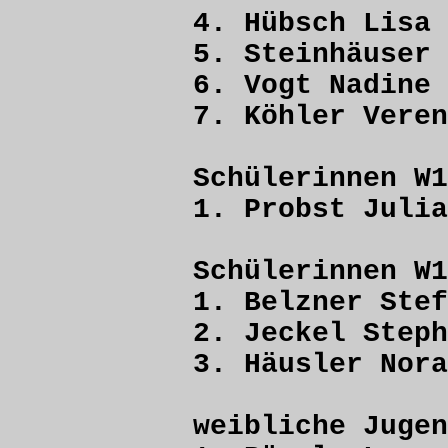
4. Hübsch L
5. Steinhäus
6. Vogt Nad
7. Köhler V
Schülerinnen W1
1. Probst J
Schülerinnen W1
1. Belzner S
2. Jeckel St
3. Häusler 
weibliche Juge