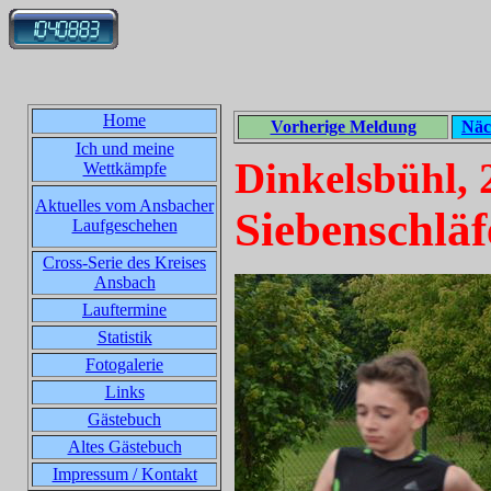
Home
Vorherige Meldung
Näc
Ich und meine
Dinkelsbühl, 
Wettkämpfe
Aktuelles vom Ansbacher
Siebenschläf
Laufgeschehen
Cross-Serie des Kreises
Ansbach
Lauftermine
Statistik
Fotogalerie
Links
Gästebuch
Altes Gästebuch
Impressum / Kontakt