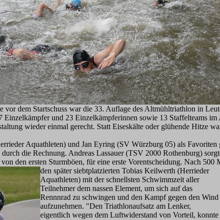
e vor dem Startschuss war die 33. Auflage des Altmühltriathlon in Leu
 77 Einzelkämpfer und 23 Einzelkämpferinnen sowie 13 Staffelteams im
staltung wieder einmal gerecht. Statt Eiseskälte oder glühende Hitze
errieder Aquathleten) und Jan Eyring (SV Würzburg 05) als Favoriten 
 durch die Rechnung. Andreas Lassauer (TSV 2000 Rothenburg) sorgte b
t von den ersten Sturmböen, für eine erste Vorentscheidung. Nach 500 
den später siebtplatzierten Tobias Keilwerth (Herrieder
Aquathleten) mit der schnellsten Schwimmzeit aller
Teilnehmer dem nassen Element, um sich auf das
Rennnrad zu schwingen und den Kampf gegen den Wind
aufzunehmen. "Den Triathlonaufsatz am Lenker,
eigentlich wegen dem Luftwiderstand von Vorteil, konnte