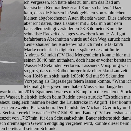
ich vergessen, ich hatte alles zu tun, um das Rad am
klassischen Rennradlenker auf Kurs zu halten." Dazu
kam, dass die Straßen in Waldgebieten von zahlreichen
kleinen abgebrochenen Ästen übersät waren. Dies änderte
aber icht daren, dass Lassauer mit 38:42 min auf dem
baustellenbedingt veränderten 23-Kilometer-Kurs die
schnellste Radzeit des tages vorweisen konnte. Auf gut
befahrbaren Abschnitten wurde auf den Weg zurück nach
Leutershausen bei Rückenwind auch mal die 60 km/h-
Marke erreicht. Lediglich der spätere Gesamtfünfte
Andreas Schmidt (TV Bad Mergentheim) konnte hier mit
seinen 38:46 min mithalten, doch hatte er vorher bereits i
Wasser 90 Sekunden verloren. Lassauers Vorsprung war
so groß, dass der Rothenburger trotz einer 5km-Laufzeit
von 18:46 min sich nach 1:03:40 Std mit 99 Sekunden
Vorsprung als Tagessieger feiern lassen konnte. "Wann ic
letztmalig hier gewonnen habe? Muss schon lange her
es war im Jahre 2015. Spannend war es um Kampf um die weiteren Stocke
em Wasser, hielt sich jedoch beim Radeln etwas zurück: "Es schien mir 
ahezu zeitgleich nahmen beiden die Laufstrecke in Angriff. Hier kon
iess den zweiten Platz sichern. Der Landshuter Michael Czernicky u
ls Sechster erreichte nach 1:07:07 Std. Simon Bauer (TV Leutershausen)
stzeit von 17:27min für den Schussabschnitt. Bauer sicherte sich dami
ach dreimaligem Gewinn endgültig vergeben wird, könnte dieser beim 
en bereits auf seinem Schrank.