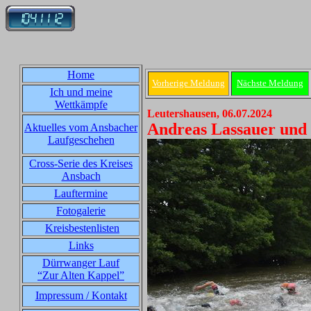
Home
Vorherige Meldung
Nächste Meldung
Ich und meine
Wettkämpfe
Leutershausen, 06.07.2024
Andreas Lassauer und
Aktuelles vom Ansbacher
Laufgeschehen
Cross-Serie des Kreises
Ansbach
Lauftermine
Fotogalerie
Kreisbestenlisten
Links
Dürrwanger Lauf
“Zur Alten Kappel”
Impressum / Kontakt